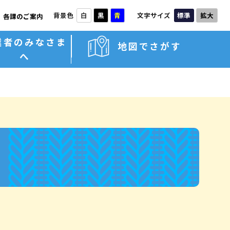
背景色
文字サイズ
白
黒
青
標準
拡大
各課のご案内
業者のみなさま
地図でさがす
へ