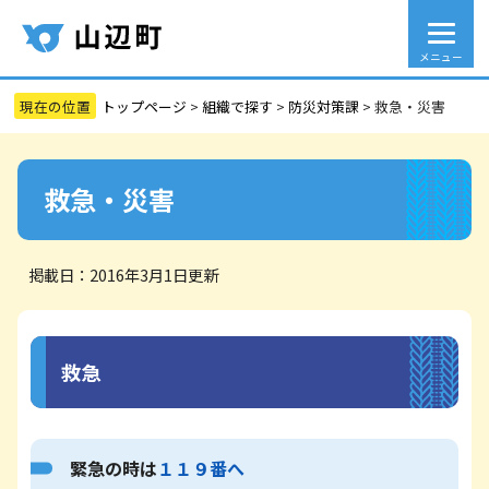
メニュー
トップページ
>
組織で探す
>
防災対策課
>
救急・災害
救急・災害
掲載日：2016年3月1日更新
救急
緊急の時は
１１９番へ