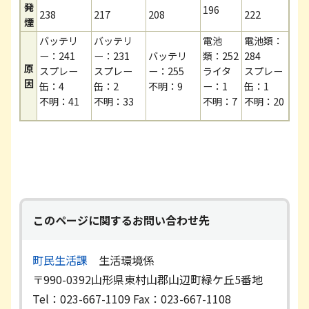
発
196
238
217
208
222
煙
バッテリ
バッテリ
電池
​電池類：
ー：241
ー：231
バッテリ
類：252
284
原
スプレー
スプレー
ー：255
ライタ
スプレー
因
缶：4
缶：2
不明：9
ー：1
缶：1
不明：41
不明：33
不明：7
不明：20
このページに関するお問い合わせ先
町民生活課
生活環境係
〒990-0392
山形県東村山郡山辺町緑ケ丘5番地
Tel：023-667-1109
Fax：023-667-1108