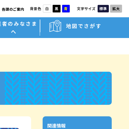
背景色
文字サイズ
白
黒
青
標準
拡大
各課のご案内
業者のみなさま
地図でさがす
へ
関連情報