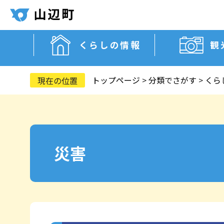
くらしの情報
観
トップページ
>
分類でさがす
>
くら
災害